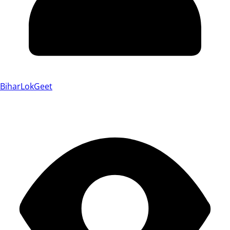
BiharLokGeet