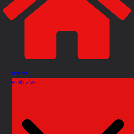
लोक गीत
पर्व और त्यौहार