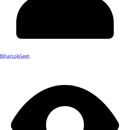
BiharLokGeet