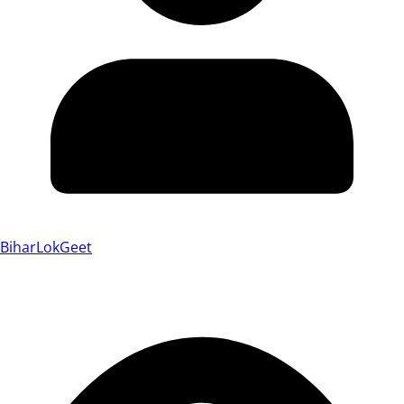
BiharLokGeet