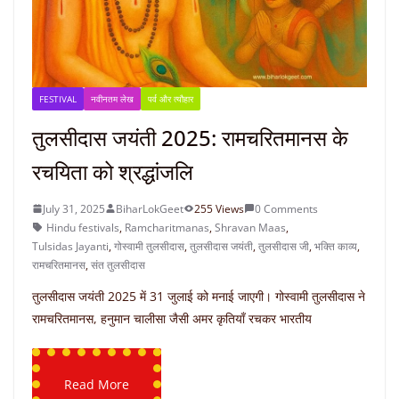
FESTIVAL
नवीनतम लेख
पर्व और त्यौहार
तुलसीदास जयंती 2025: रामचरितमानस के
रचयिता को श्रद्धांजलि
July 31, 2025
BiharLokGeet
255 Views
0 Comments
Hindu festivals
,
Ramcharitmanas
,
Shravan Maas
,
Tulsidas Jayanti
,
गोस्वामी तुलसीदास
,
तुलसीदास जयंती
,
तुलसीदास जी
,
भक्ति काव्य
,
रामचरितमानस
,
संत तुलसीदास
तुलसीदास जयंती 2025 में 31 जुलाई को मनाई जाएगी। गोस्वामी तुलसीदास ने
रामचरितमानस, हनुमान चालीसा जैसी अमर कृतियाँ रचकर भारतीय
Read More