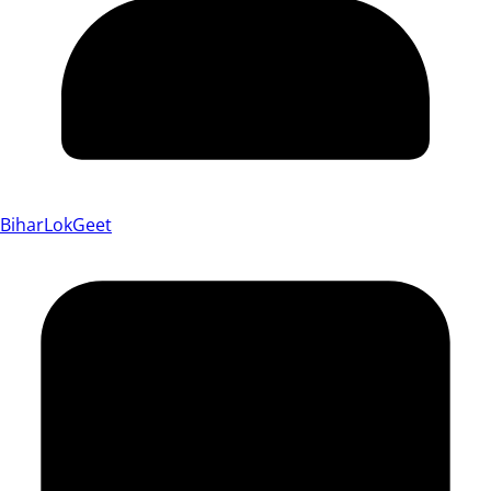
BiharLokGeet