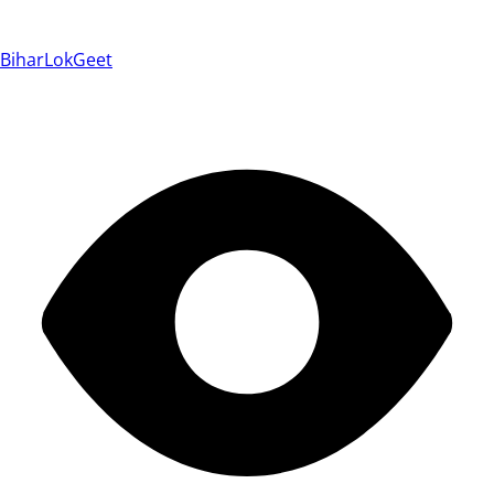
BiharLokGeet