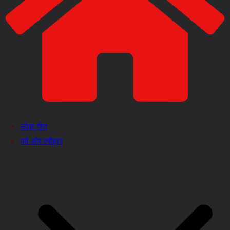
लोक गीत
पर्व और त्यौहार