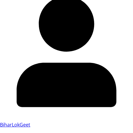
BiharLokGeet