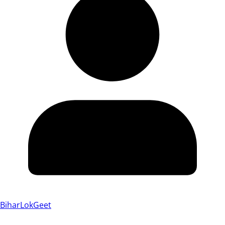
BiharLokGeet