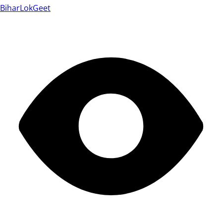
BiharLokGeet