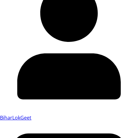
BiharLokGeet