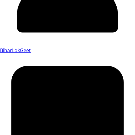
BiharLokGeet