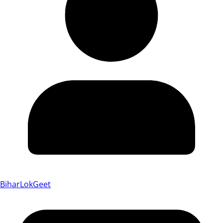
BiharLokGeet