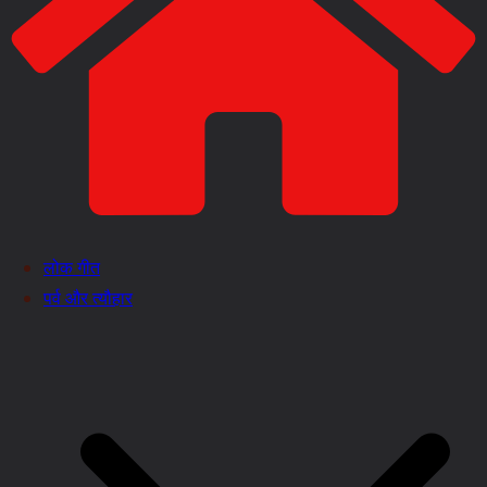
लोक गीत
पर्व और त्यौहार