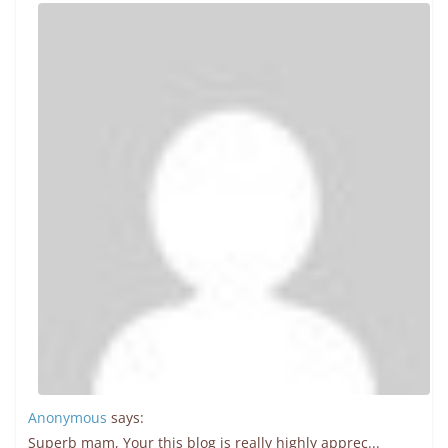
Anonymous
says:
Superb mam, Your this blog is really highly apprec...