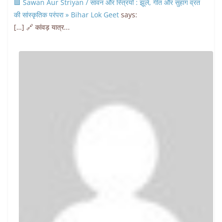
🟩 Sawan Aur Striyan / सावन और स्त्रियाँ : झूले, गीत और सुहाग व्रत
की सांस्कृतिक परंपरा » Bihar Lok Geet
says:
[…] 🔗 कांवड़ यात्र...