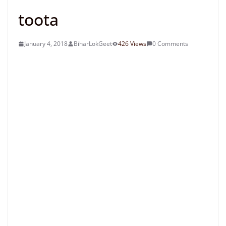
toota
January 4, 2018
BiharLokGeet
426 Views
0 Comments