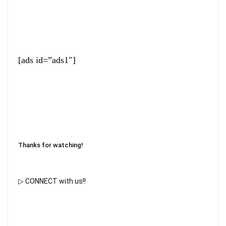
[ads id=”ads1″]
Thanks for watching! 
▷ CONNECT with us!!