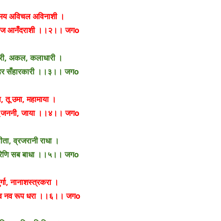
मय अविचल अविनाशी ।
अज आनँदराशी ।।२।। जगo
री, अकल, कलाधारी ।
 हरि, हर सँहारकारी ।।३।। जगo
ा, तू उमा, महामाया ।
ू, तू जननी, जाया ।।४।। जगo
सीता, व्रजरानी राधा ।
 हारिणि सब बाधा ।।५।। जगo
ुर्गा, नानाशस्त्रकरा ।
 नव नव रूप धरा ।।६।। जगo