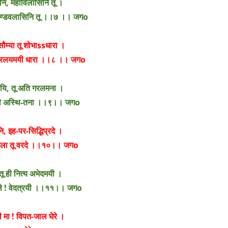
नि, महाविलासिनि तू ।
 ताण्डवलासिनि तू ।।७ ।। जगo
सौम्या तू शोभाssधारा ।
प्रलयमयी धारा ।।८ ।। जगo
ामयि, तू अति गरलमना ।
तू ही अस्थि-तना ।।९।। जगo
, इह-पर-सिद्धिप्रदे ।
मला तू वरदे ।।१०।। जगo
तू ही नित्य अभेदमयी ।
िमले ! वेदत्रयी ।।११।। जगo
 मा ! विपत-जाल घेरे ।