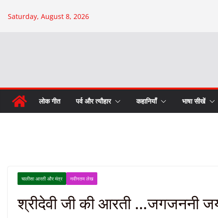
Skip
Saturday, August 8, 2026
to
content
लोक गीत
पर्व और त्यौहार
कहानियाँ
भाषा सीखें
चालीसा आरती और मंत्र
नवीनतम लेख
श्रीदेवी जी की आरती …जगजननी जय