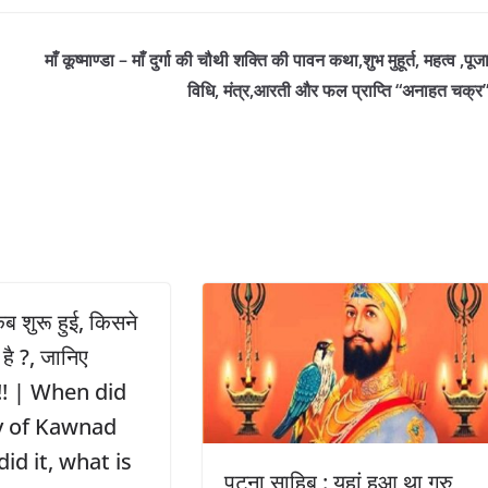
माँ कूष्माण्डा – माँ दुर्गा की चौथी शक्ति की पावन कथा,शुभ मुहूर्त, महत्व ,पूज
विधि, मंत्र,आरती और फल प्राप्ति “अनाहत चक्र
कब शुरू हुई, किसने
य है ?, जानिए
 !! | When did
y of Kawnad
did it, what is
पटना साहिब : यहां हुआ था गुरु