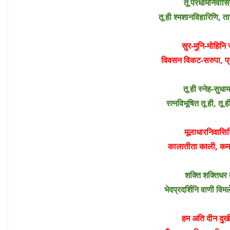
तू परधामनिवासि
तू ही श्मशानविहारिणि,
सुर-मुनि-मोहिनि 
विवसन विकट-सरुपा, 
तू ही स्नेह-सुध
रत्नविभूषित तू ही, 
मूलाधारनिवासिनि
कालातीता काली, क
शक्ति शक्तिधर 
भेदप्रदर्शिनि वाणी व
हम अति दीन दुखी