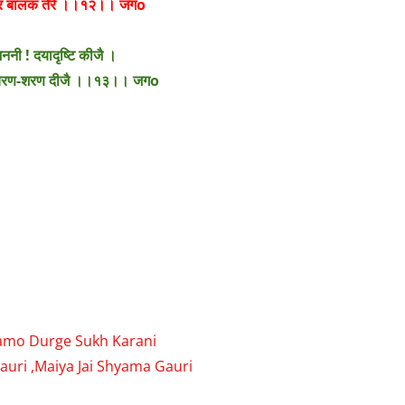
 पर बालक तेरे ।।१२।। जगo
नी ! दयादृष्टि कीजै ।
 चरण-शरण दीजै ।।१३।। जगo
mo Namo Durge Sukh Karani
Ambe Gauri ,Maiya Jai Shyama Gauri