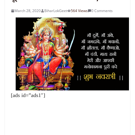
March 28, 2020
BiharLokGeet
564 Views
0 Comments
[ads id=”ads1″]