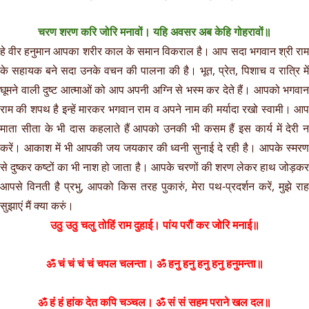
चरण शरण करि जोरि मनावों। यहि अवसर अब केहि गोहरावों॥
हे वीर हनुमान आपका शरीर काल के समान विकराल है। आप सदा भगवान श्री राम
के सहायक बने सदा उनके वचन की पालना की है। भूत, प्रेत, पिशाच व रात्रि में
घूमने वाली दुष्ट आत्माओं को आप अपनी अग्नि से भस्म कर देते हैं। आपको भगवान
राम की शपथ है इन्हें मारकर भगवान राम व अपने नाम की मर्यादा रखो स्वामी। आप
माता सीता के भी दास कहलाते हैं आपको उनकी भी कसम हैं इस कार्य में देरी न
करें। आकाश में भी आपकी जय जयकार की ध्वनी सुनाई दे रही है। आपके स्मरण
से दुष्कर कष्टों का भी नाश हो जाता है। आपके चरणों की शरण लेकर हाथ जोड़कर
आपसे विनती है प्रभु, आपको किस तरह पुकारुं, मेरा पथ-प्रदर्शन करें, मुझे राह
सुझाएं मैं क्या करुं।
उठु उठु चलु तोहिं राम दुहाई। पांय परौं कर जोरि मनाई॥
ॐ चं चं चं चं चपल चलन्ता। ॐ हनु हनु हनु हनु हनुमन्ता॥
ॐ हं हं हांक देत कपि चञ्चल। ॐ सं सं सहम पराने खल दल॥