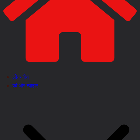
लोक गीत
पर्व और त्यौहार