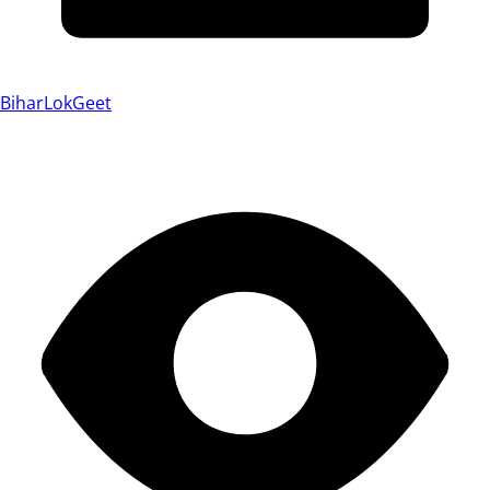
BiharLokGeet