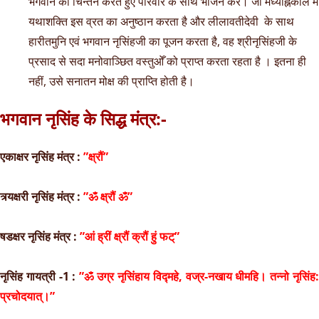
भगवान का चिन्तन करते हुए परिवार के साथ भोजन करे। जो मध्याह्नकाल में
यथाशक्ति इस व्रत का अनुष्ठान करता है और लीलावतीदेवी के साथ
हारीतमुनि एवं भगवान नृसिंहजी का पूजन करता है, वह श्रीनृसिंहजी के
प्रसाद से सदा मनोवाञ्छित वस्तुओँ को प्राप्त करता रहता है । इतना ही
नहीं, उसे सनातन मोक्ष की प्राप्ति होती है।
भगवान नृसिंह के सिद्ध मंत्र:-
एकाक्षर नृसिंह मंत्र :
”क्ष्रौं”
त्र्यक्षरी नृसिंह मंत्र :
”ॐ क्ष्रौं ॐ”
षडक्षर नृसिंह मंत्र :
”आं ह्रीं क्ष्रौं क्रौं हुं फट्
”
नृसिंह गायत्री -1 :
”ॐ उग्र नृसिंहाय विद्महे, वज्र-नखाय धीमहि। तन्नो नृसिंह
प्रचोदयात्।”