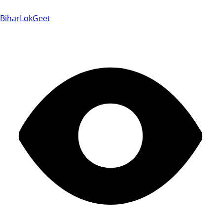
BiharLokGeet