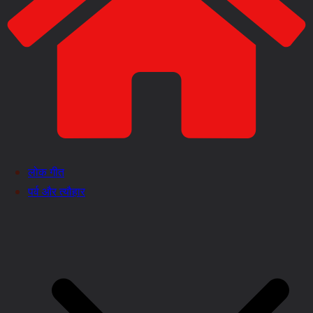
लोक गीत
पर्व और त्यौहार