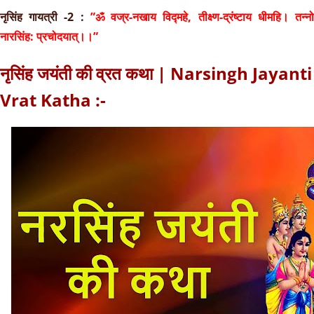
नृसिंह गायत्री -2 :
”ॐ वज्र-नखाय विद्महे, तीक्ष्ण-द्रंष्टाय धीमहि। तन्न
नारसिंह: प्रचोदयात्।।”
नृसिंह जयंती की व्रत कथा | Narsingh Jayanti
Vrat Katha :-