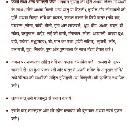
फलो तथा अन्य सामग्री जैसे
-भगवान नृसिंह की मूर्ति अथवा चित्र माँ लक्ष्मी
के साथ (सोने अथवा किसी अन्य धातु या मिट्टी), हारीत और लीलावती की
मूर्ति अथवा चित्र, ताँबे का कलश, कलश ढ़कने के लिये पात्र (ताँबे का),
पंचरत्न (सोना, चांदी, मोती, मूंगा और लाजवर्त), धूप, दीप, अक्षत, चंदन, घी।
नैवेद्य, ऋतुफल, कर्पूर, रूई की बाती, गंगाजल ,लोटा ,आचमनी, कच्चा दूध,
दही, शर्करा, मधु(शहद), घी, पान का पत्ता (डंडी सहित), सुपारी, लौंग,
इलायची, गुड़, सिक्के, पुष्प और पुष्पमाला के साथ मंडप तैयार करे।
कमल पर पञ्चरत्न सहित ताँबे का कलश स्थापित करे। कलश के ऊपर
चावलों से भरा हुआ पात्र रखे और पात्र में अपनी शक्ति के अनुसार सोने/
तांबे/पीतल की लक्ष्मीजी सहित नृसिंहजी (या विष्णुजी) की प्रतिमा स्थापित
करे।
तत्पश्चात् उसे पञ्चामृत से स्नान कराये।
इसके बाद शास्त्रज्ञ और लोभहीन ब्राह्मण को बुलाकर अथवा स्वयं पूजन
करे।