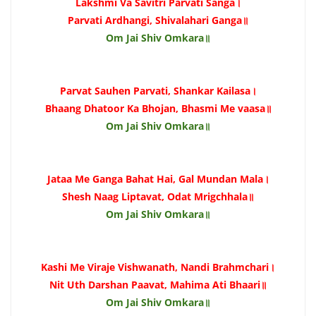
Lakshmi Va Savitri Parvati Sanga।
Parvati Ardhangi, Shivalahari Ganga॥
Om Jai Shiv Omkara॥
Parvat Sauhen Parvati, Shankar Kailasa।
Bhaang Dhatoor Ka Bhojan, Bhasmi Me vaasa॥
Om Jai Shiv Omkara॥
Jataa Me Ganga Bahat Hai, Gal Mundan Mala।
Shesh Naag Liptavat, Odat Mrigchhala॥
Om Jai Shiv Omkara॥
Kashi Me Viraje Vishwanath, Nandi Brahmchari।
Nit Uth Darshan Paavat, Mahima Ati Bhaari॥
Om Jai Shiv Omkara॥