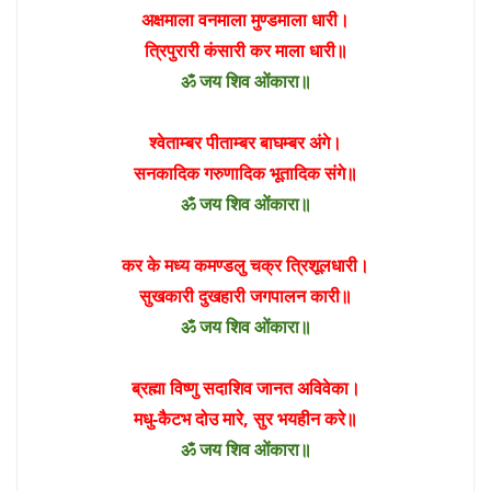
अक्षमाला वनमाला मुण्डमाला धारी।
त्रिपुरारी कंसारी कर माला धारी॥
ॐ जय शिव ओंकारा॥
श्वेताम्बर पीताम्बर बाघम्बर अंगे।
सनकादिक गरुणादिक भूतादिक संगे॥
ॐ जय शिव ओंकारा॥
कर के मध्य कमण्डलु चक्र त्रिशूलधारी।
सुखकारी दुखहारी जगपालन कारी॥
ॐ जय शिव ओंकारा॥
ब्रह्मा विष्णु सदाशिव जानत अविवेका।
मधु-कैटभ दो‌उ मारे, सुर भयहीन करे॥
ॐ जय शिव ओंकारा॥