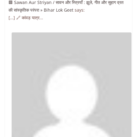
🟩 Sawan Aur Striyan / सावन और स्त्रियाँ : झूले, गीत और सुहाग व्रत
की सांस्कृतिक परंपरा » Bihar Lok Geet
says:
[…] 🔗 कांवड़ यात्र...