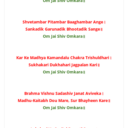
Om Jai Shiv Omkara॥
Shvetambar Pitambar Baaghambar Ange।
Sankadik Garunadik Bhootadik Sange॥
Om Jai Shiv Omkara॥
Kar Ke Madhya Kamandalu Chakra Trishuldhari।
Sukhakari Dukhahari Jagpalan Kari॥
Om Jai Shiv Omkara॥
Brahma Vishnu Sadashiv Janat Aviveka।
Madhu-Kaitabh Dou Mare, Sur Bhayheen Kare॥
Om Jai Shiv Omkara॥