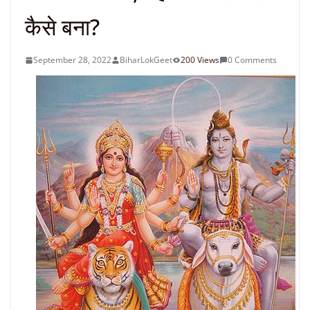
कैसे बना?
September 28, 2022
BiharLokGeet
200 Views
0 Comments