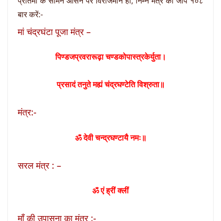
प्रतिमा के सामने आसन पर विराजमान हो, निम्न मंत्र का जाप १०८
बार करें:-
मां चंद्रघंटा पूजा मंत्र –
पिण्डजप्रवरारूढ़ा चण्डकोपास्त्रकेर्युता।
प्रसादं तनुते मह्यं चंद्रघण्टेति विश्रुता॥
मंत्र:-
ॐ देवी चन्द्रघण्टायै नमः॥
सरल मंत्र : –
ॐ एं ह्रीं क्लीं
माँ की उपासना का मंत्र :-