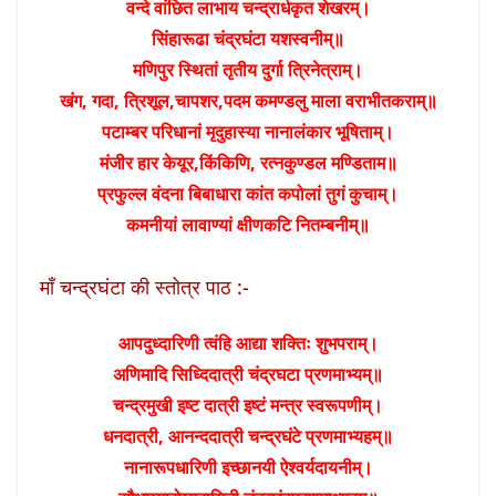
वन्दे वांछित लाभाय चन्द्रार्धकृत शेखरम्।
सिंहारूढा चंद्रघंटा यशस्वनीम्॥
मणिपुर स्थितां तृतीय दुर्गा त्रिनेत्राम्।
खंग, गदा, त्रिशूल,चापशर,पदम कमण्डलु माला वराभीतकराम्॥
पटाम्बर परिधानां मृदुहास्या नानालंकार भूषिताम्।
मंजीर हार केयूर,किंकिणि, रत्नकुण्डल मण्डिताम॥
प्रफुल्ल वंदना बिबाधारा कांत कपोलां तुगं कुचाम्।
कमनीयां लावाण्यां क्षीणकटि नितम्बनीम्॥
माँ चन्द्रघंटा की स्तोत्र पाठ :-
आपदुध्दारिणी त्वंहि आद्या शक्तिः शुभपराम्।
अणिमादि सिध्दिदात्री चंद्रघटा प्रणमाभ्यम्॥
चन्द्रमुखी इष्ट दात्री इष्टं मन्त्र स्वरूपणीम्।
धनदात्री, आनन्ददात्री चन्द्रघंटे प्रणमाभ्यहम्॥
नानारूपधारिणी इच्छानयी ऐश्वर्यदायनीम्।