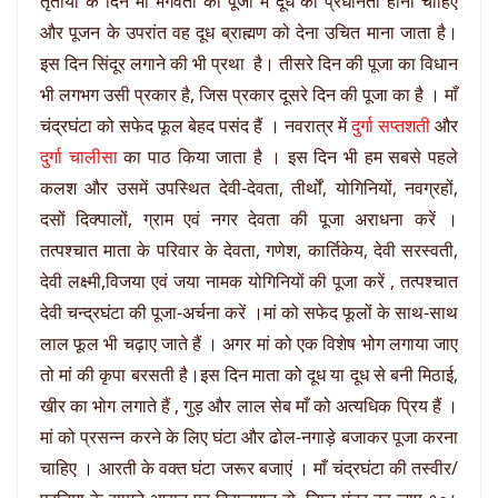
तृतीया के दिन माँ भगवती की पूजा में दूध की प्रधानता होनी चाहिए
और पूजन के उपरांत वह दूध ब्राह्मण को देना उचित माना जाता है।
इस दिन सिंदूर लगाने की भी प्रथा है। तीसरे दिन की पूजा का विधान
भी लगभग उसी प्रकार है, जिस प्रकार दूसरे दिन की पूजा का है । माँ
चंद्रघंटा को सफेद फूल बेहद पसंद हैं । नवरात्र में
दुर्गा सप्तशती
और
दुर्गा चालीसा
का पाठ किया जाता है । इस दिन भी हम सबसे पहले
कलश और उसमें उपस्थित देवी-देवता, तीर्थों, योगिनियों, नवग्रहों,
दसों दिक्पालों, ग्राम एवं नगर देवता की पूजा अराधना करें ।
तत्पश्चात माता के परिवार के देवता, गणेश, कार्तिकेय, देवी सरस्वती,
देवी लक्ष्मी,विजया एवं जया नामक योगिनियों की पूजा करें , तत्पश्चात
देवी चन्द्रघंटा की पूजा-अर्चना करें ।मां को सफेद फूलों के साथ-साथ
लाल फूल भी चढ़ाए जाते हैं । अगर मां को एक विशेष भोग लगाया जाए
तो मां की कृपा बरसती है।इस दिन माता को दूध या दूध से बनी मिठाई,
खीर का भोग लगाते हैं , गुड़ और लाल सेब माँ को अत्यधिक प्रिय हैं ।
मां को प्रसन्न करने के लिए घंटा और ढोल-नगाड़े बजाकर पूजा करना
चाहिए । आरती के वक्त घंटा जरूर बजाएं । माँ चंद्रघंटा की तस्वीर/