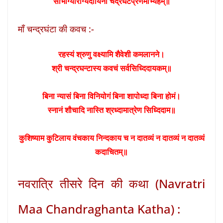
सौभाग्यारोग्यदायिनी चंद्रघंटप्रणमाभ्यहम्॥
माँ चन्द्रघंटा की कवच :-
रहस्यं श्रुणु वक्ष्यामि शैवेशी कमलानने।
श्री चन्द्रघन्टास्य कवचं सर्वसिध्दिदायकम्॥
बिना न्यासं बिना विनियोगं बिना शापोध्दा बिना होमं।
स्नानं शौचादि नास्ति श्रध्दामात्रेण सिध्दिदाम॥
कुशिष्याम कुटिलाय वंचकाय निन्दकाय च न दातव्यं न दातव्यं न दातव्यं
कदाचितम्॥
नवरात्रि तीसरे दिन की कथा (Navratri
Maa Chandraghanta Katha) :