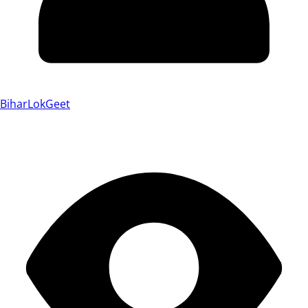
BiharLokGeet