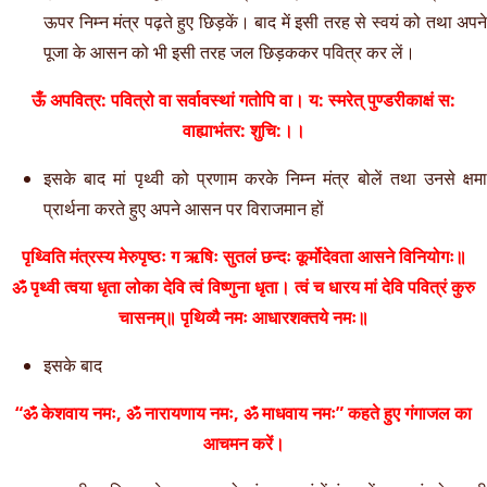
ऊपर निम्न मंत्र पढ़ते हुए छिड़कें। बाद में इसी तरह से स्वयं को तथा अपने
पूजा के आसन को भी इसी तरह जल छिड़ककर पवित्र कर लें।
ऊँ अपवित्र: पवित्रो वा सर्वावस्थां गतोपि वा। य: स्मरेत् पुण्डरीकाक्षं स:
वाह्याभंतर: शुचि:।।
इसके बाद मां पृथ्वी को प्रणाम करके निम्न मंत्र बोलें तथा उनसे क्षमा
प्रार्थना करते हुए अपने आसन पर विराजमान हों
पृथ्विति मंत्रस्य मेरुपृष्ठः ग ऋषिः सुतलं छन्दः कूर्मोदेवता आसने विनियोगः॥
ॐ पृथ्वी त्वया धृता लोका देवि त्वं विष्णुना धृता। त्वं च धारय मां देवि पवित्रं कुरु
चासनम्‌॥ पृथिव्यै नमः आधारशक्तये नमः
॥
इसके बाद
“ॐ केशवाय नमः, ॐ नारायणाय नमः, ॐ माधवाय नमः” कहते हुए गंगाजल का
आचमन करें।