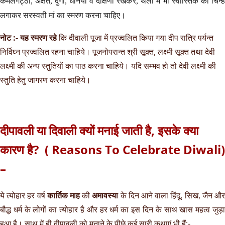
कमलगट्ठा, अक्षत, दुर्गा, धनिया व दक्षिणा रखकर, थैली में भी स्वास्तिक का चिन्ह
लगाकर सरस्वती मां का स्मरण करना चाहिए।
नोट :- यह स्मरण रहे
कि दीवाली पूजा में प्रज्वलित किया गया दीप रात्रि पर्यन्त
निर्विघ्न प्रज्वलित रहना चाहिये। पूजनोपरान्त श्री सूक्त, लक्ष्मी सूक्त तथा देवी
लक्ष्मी की अन्य स्तुतियों का पाठ करना चाहिये। यदि सम्भव हो तो देवी लक्ष्मी की
स्तुति हेतु जागरण करना चाहिये।
दीपावली या दिवाली क्यों मनाई जाती है, इसके क्या
कारण है? ( Reasons To Celebrate Diwali)
–
ये त्योहार हर वर्ष
कार्तिक माह
की
अमावस्या
के दिन आने वाला हिंदू, सिख, जैन औ
बौद्ध धर्म के लोगों का त्योहार है और हर धर्म का इस दिन के साथ खास महत्व जुड़ा
हुआ है। साथ में ही दीपावली को मनाने के पीछे कई सारी कथाएं भी हैं:-