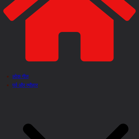
लोक गीत
पर्व और त्यौहार