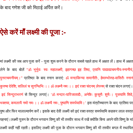
के बाद गणेश जी को मिठाई अर्पित करें।
ऐसे करें माँ लक्ष्मी की पूजा :-
मां लक्ष्मी की जब आप पूजा करें – पूजा शुरू करने के दौरान सबसे पहले हाथ में अक्षत लें। हाथ में अक्षत
लेने के बाद बोलें
“ॐ भूर्भुवः स्वः महालक्ष्मी, इहागच्छ इह तिष्ठ, एतानि पाद्याद्याचमनीय-स्नानीयं,
पुनराचमनीयम्।”
प्रतिष्ठा के बाद स्नान कराएं:
ॐ मन्दाकिन्या समानीतैः, हेमाम्भोरुह-वासितैः स्नानं
कुरुष्व देवेशि, सलिलं च सुगन्धिभिः।। ॐ लक्ष्म्यै नमः।। इदं रक्त चंदनम् लेपनम्
से रक्त चंदन लगाएं
इदं सिन्दूराभरणं
से सिन्दूर लगाएं।
‘ॐ मन्दार-पारिजाताद्यैः, अनेकैः कुसुमैः शुभैः। पूजयामि शिवे,
भक्तया, कमलायै नमो नमः।। ॐ लक्ष्म्यै नमः, पुष्पाणि समर्पयामि।’
इस मंत्रोंच्चारण के बाद प्रतिमा प
पुष्प और फिर मालाल्यार्पण करें। इसके बाद देवी लक्ष्मी को इदं रक्त वस्त्र समर्पयामि कहकर लाल वस्त्र
पहनाएं।लक्ष्मी पूजन के दौरान भगवान विष्णु की भी तस्वीर साथ में रखें क्योंकि बिना अपने पति विष्णु के मां
लक्ष्मी कहीं नहीं रहती। इसलिए लक्ष्मी की पूजा के दौरान भगवान विष्णु की भी तस्वीर बगल में स्थापित