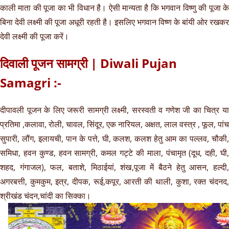
काली माता की पूजा का भी विधान है। ऐसी मान्यता है कि भगवान विष्णु की पूजा के
बिना देवी लक्ष्मी की पूजा अधूरी रहती है। इसलिए भगवान विष्ण के बांयी ओर रखकर
देवी लक्ष्मी की पूजा करें।
दिवाली पूजन सामग्री | Diwali Pujan
Samagri :-
दीपावली पूजन के लिए जरूरी सामग्री लक्ष्मी, सरस्वती व गणेश जी का चित्र या
प्रतिमा ,कलावा, रोली, चावल, सिंदूर, एक नारियल, अक्षत, लाल वस्त्र , फूल, पांच
सुपारी, लौंग, इलायची, पान के पत्ते, घी, कलश, कलश हेतु आम का पल्लव, चौकी,
समिधा, हवन कुण्ड, हवन सामग्री, कमल गट्टे की माला, पंचामृत (दूध, दही, घी,
शहद, गंगाजल), फल, बताशे, मिठाईयां, शंख,पूजा में बैठने हेतु आसन, हल्दी,
अगरबत्ती, कुमकुम, इत्र, दीपक, रूई,कपूर, आरती की थाली, कुशा, रक्त चंदनद,
श्रीखंड चंदन,चांदी का सिक्का।