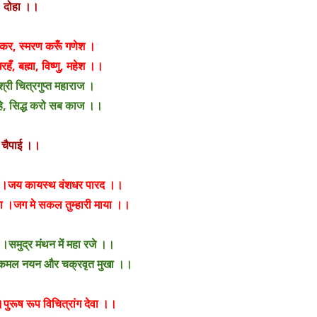
।
दोहा
।।
 कर, स्मरण करूँ गणेश ।
ँ, बह्मा, विष्णु, महेश ।।
, श्री चित्रगुप्त महाराज ।
हि, सिद्ध करो सब काज ।।
।
चैपाई
।।
द ।जय कायस्थ वंशधर पारद ।।
या ।जग मे सकल तुम्हारी माया ।।
े ।समुद्र मंथन में महा रजे ।।
जा ।कमल नयन और चक्रवृत मुखा ।।
 ।पुरूष रूप विचित्रांग देवा ।।