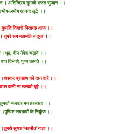
वान । अतिन्द्रिय तुमको भजत सुजान ।।
टे ।भोग-अभोग आनन्द लूटे ।।
 । कुमति निवारो पितामह आज ।।
ा । तुमरे सम महामति न दूजा ।।
।धूप, दीप नैवेद्य चढ़ावे ।।
।पाप विनाशे, पुण्य कमावे ।।
।शक्कर ब्राह्मण को दान करे ।।
 ।काल कभी ना उसको घूरे ।।
 ।तुमको भजकर मन हरसाता ।।
ज ।पुष्पित सदभावों के निकुंज ।।
ा ।तुमरो सुयश ‘नवनीत’ गाता ।।