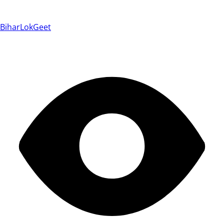
BiharLokGeet