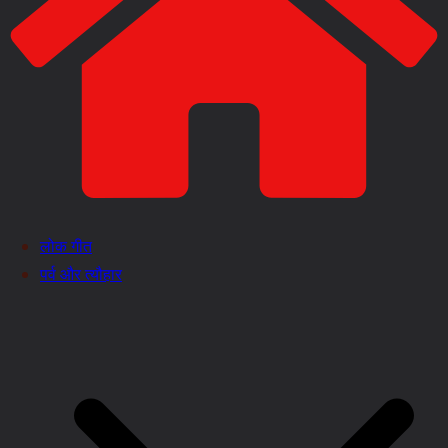
लोक गीत
पर्व और त्यौहार