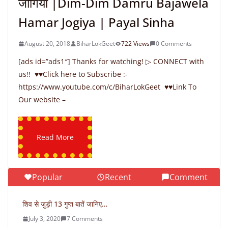
जोगिया |Dim-Dim Damru Bajawela
Hamar Jogiya | Payal Sinha
August 20, 2018
BiharLokGeet
722 Views
0 Comments
[ads id=”ads1″] Thanks for watching! ▷ CONNECT with
us!! ♥♥Click here to Subscribe :-
https://www.youtube.com/c/BiharLokGeet ♥♥Link To
Our website –
Read More
Popular
Recent
Comment
शिव से जुड़ी 13 गुप्त बातें जानिए…
July 3, 2020
7 Comments