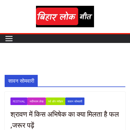
Skip
to
content
सावन सोमवारी
FESTIVAL
नवीनतम लेख
पर्व और त्यौहार
सावन सोमवारी
श्रावण में किस अभिषेक का क्या मिलता है फल
,जरूर पढ़ें