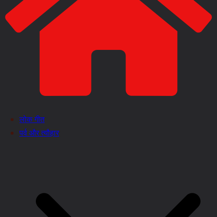
लोक गीत
पर्व और त्यौहार