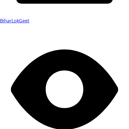
BiharLokGeet