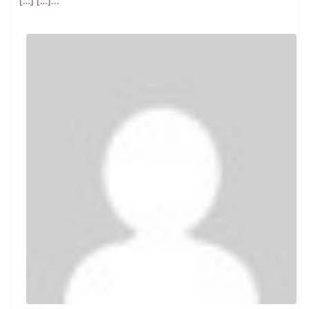
[…] […]...