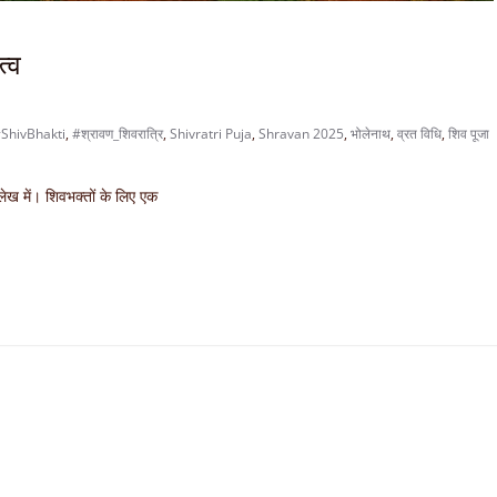
त्व
ShivBhakti
,
#श्रावण_शिवरात्रि
,
Shivratri Puja
,
Shravan 2025
,
भोलेनाथ
,
व्रत विधि
,
शिव पूजा
ेख में। शिवभक्तों के लिए एक