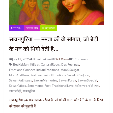
FESTIVAL
नवीनतम लेख
पर्व और त्यौहार
सावनपुरिया — ममता की वो सौगात, जो बेटी
के मन को भिगो देती है…
July 12, 2025
BiharLokGeet
391 Views
1 Comment
BetiKeMannKiBaat
,
CulturalRoots
,
DesiFeelings
,
EmotionalConnect
,
IndianTraditions
,
MaaKiSaugat
,
MomAndDaughterLove
,
RainOfEmotions
,
SanskritiSeJude
,
SawanKaEhsaas
,
SawanMemories
,
SawanPurva
,
SawanSpecial
,
SawanVibes
,
SentimentalPost
,
TraditionalLove
,
बेटीकाप्यार
,
मांकीममता
,
सावनकीबूंदें
,
सावनपुरिया
सावनपुरिया एक भावनात्मक परंपरा है, जो मां की ममता और बेटी के मन के रिश्ते
को सावन की फुहारों में