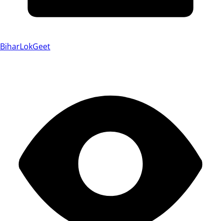
BiharLokGeet