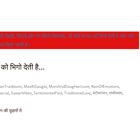
को भिगो देती है…
ianTraditions
,
MaaKiSaugat
,
MomAndDaughterLove
,
RainOfEmotions
,
ecial
,
SawanVibes
,
SentimentalPost
,
TraditionalLove
,
बेटीकाप्यार
,
मांकीममता
,
की फुहारों में