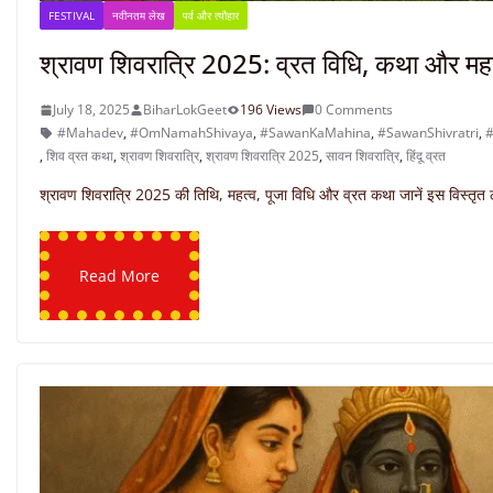
FESTIVAL
नवीनतम लेख
पर्व और त्यौहार
श्रावण शिवरात्रि 2025: व्रत विधि, कथा और मह
July 18, 2025
BiharLokGeet
196 Views
0 Comments
#Mahadev
,
#OmNamahShivaya
,
#SawanKaMahina
,
#SawanShivratri
,
#
,
शिव व्रत कथा
,
श्रावण शिवरात्रि
,
श्रावण शिवरात्रि 2025
,
सावन शिवरात्रि
,
हिंदू व्रत
श्रावण शिवरात्रि 2025 की तिथि, महत्व, पूजा विधि और व्रत कथा जानें इस विस्तृत ल
Read More