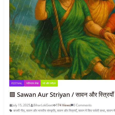
FESTIVAL
नवीनतम लेख
पर्व और त्यौहार
🟩 Sawan Aur Striyan / सावन और स्त्रियाँ : झ
July 15, 2025
BiharLokGeet
174 Views
0 Comments
कजरी गीत
,
सावन और भारतीय संस्कृति
,
सावन और स्त्रियाँ
,
सावन में शिव पार्वती कथा
,
सावन में