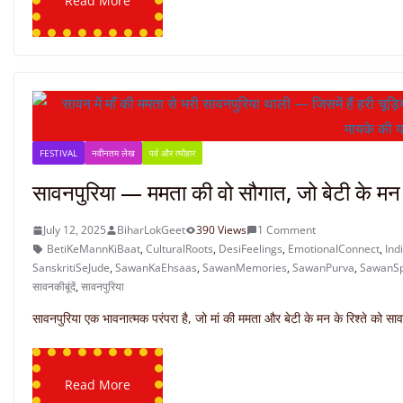
Read More
FESTIVAL
नवीनतम लेख
पर्व और त्यौहार
सावनपुरिया — ममता की वो सौगात, जो बेटी के मन 
July 12, 2025
BiharLokGeet
390 Views
1 Comment
BetiKeMannKiBaat
,
CulturalRoots
,
DesiFeelings
,
EmotionalConnect
,
Ind
SanskritiSeJude
,
SawanKaEhsaas
,
SawanMemories
,
SawanPurva
,
SawanSp
सावनकीबूंदें
,
सावनपुरिया
सावनपुरिया एक भावनात्मक परंपरा है, जो मां की ममता और बेटी के मन के रिश्ते को सावन 
Read More