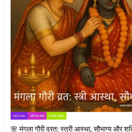
FESTIVAL
नवीनतम लेख
पर्व और त्यौहार
🌸 मंगला गौरी व्रत: स्त्री आस्था, सौभाग्य और शक