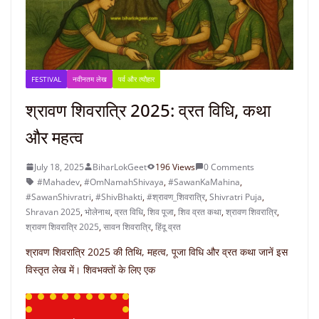
FESTIVAL
नवीनतम लेख
पर्व और त्यौहार
श्रावण शिवरात्रि 2025: व्रत विधि, कथा
और महत्व
July 18, 2025
BiharLokGeet
196 Views
0 Comments
#Mahadev
,
#OmNamahShivaya
,
#SawanKaMahina
,
#SawanShivratri
,
#ShivBhakti
,
#श्रावण_शिवरात्रि
,
Shivratri Puja
,
Shravan 2025
,
भोलेनाथ
,
व्रत विधि
,
शिव पूजा
,
शिव व्रत कथा
,
श्रावण शिवरात्रि
,
श्रावण शिवरात्रि 2025
,
सावन शिवरात्रि
,
हिंदू व्रत
श्रावण शिवरात्रि 2025 की तिथि, महत्व, पूजा विधि और व्रत कथा जानें इस
विस्तृत लेख में। शिवभक्तों के लिए एक