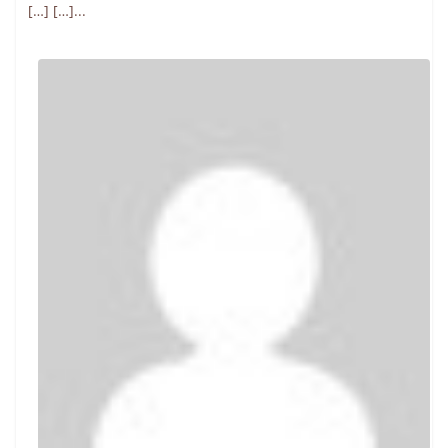
[…] […]...