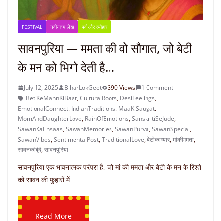
FESTIVAL
नवीनतम लेख
पर्व और त्यौहार
सावनपुरिया — ममता की वो सौगात, जो बेटी
के मन को भिगो देती है…
July 12, 2025
BiharLokGeet
390 Views
1 Comment
BetiKeMannKiBaat
,
CulturalRoots
,
DesiFeelings
,
EmotionalConnect
,
IndianTraditions
,
MaaKiSaugat
,
MomAndDaughterLove
,
RainOfEmotions
,
SanskritiSeJude
,
SawanKaEhsaas
,
SawanMemories
,
SawanPurva
,
SawanSpecial
,
SawanVibes
,
SentimentalPost
,
TraditionalLove
,
बेटीकाप्यार
,
मांकीममता
,
सावनकीबूंदें
,
सावनपुरिया
सावनपुरिया एक भावनात्मक परंपरा है, जो मां की ममता और बेटी के मन के रिश्ते
को सावन की फुहारों में
Read More