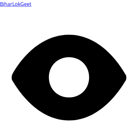
BiharLokGeet