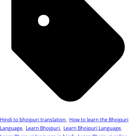
Hindi to bhojpuri translation
,
How to learn the Bhojpuri
Language
,
Learn Bhojpuri
,
Learn Bhojpuri Language
,