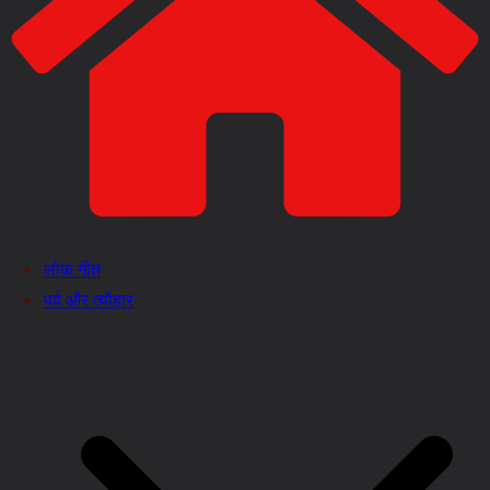
लोक गीत
पर्व और त्यौहार