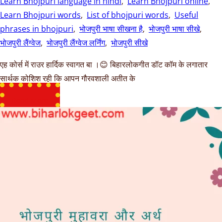
Learn Bhojpuri language in hindi
,
Learn Bhojpuri online
,
Learn Bhojpuri words
,
List of bhojpuri words
,
Useful
phrases in bhojpuri
,
भोजपुरी भाषा सीखना है
,
भोजपुरी भाषा सीखे
,
भोजपुरी लैंग्वेज
,
भोजपुरी लैंग्वेज लर्निंग
,
भोजपुरी सीखे
एह कोर्स में राउर हार्दिक स्वागत बा ।😊 बिहारलोकगीत डॉट कॉम के लगातार
सार्थक कोशिश रही कि आपन गौरवशाली अतीत के
Read More