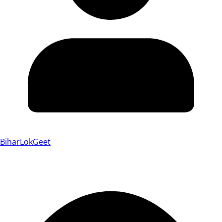
BiharLokGeet