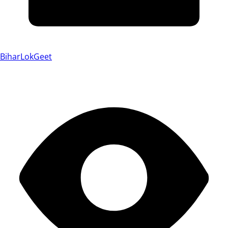
BiharLokGeet