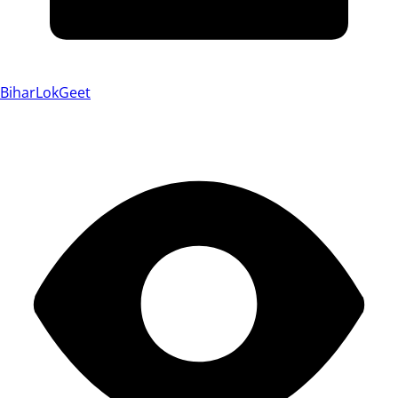
BiharLokGeet