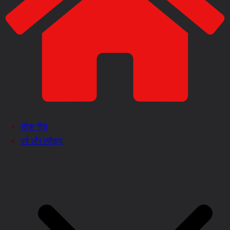
लोक गीत
पर्व और त्यौहार