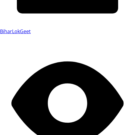
BiharLokGeet