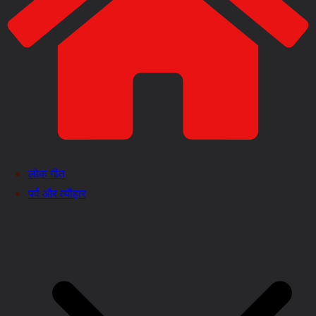
लोक गीत
पर्व और त्यौहार